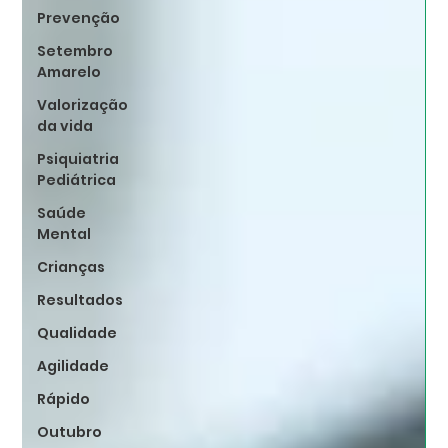
Prevenção
Setembro
Amarelo
Valorização
da vida
Psiquiatria
Pediátrica
Saúde
Mental
Crianças
Resultados
Qualidade
Agilidade
Rápido
Outubro