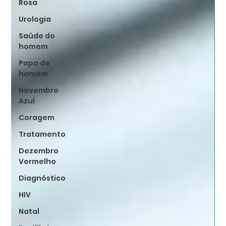
Rosa
Urologia
Saúde do
homem
Papo de
homem
Novembro
Azul
Coragem
Tratamento
Dezembro
Vermelho
Diagnóstico
HIV
Natal