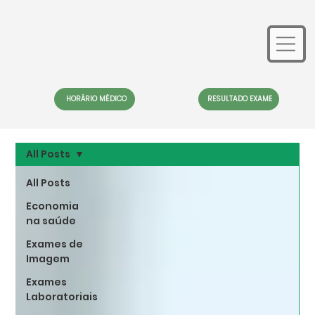
HORÁRIO MÉDICO
RESULTADO EXAME
All Posts
All Posts
Economia
na saúde
Exames de
Imagem
Exames
Laboratoriais