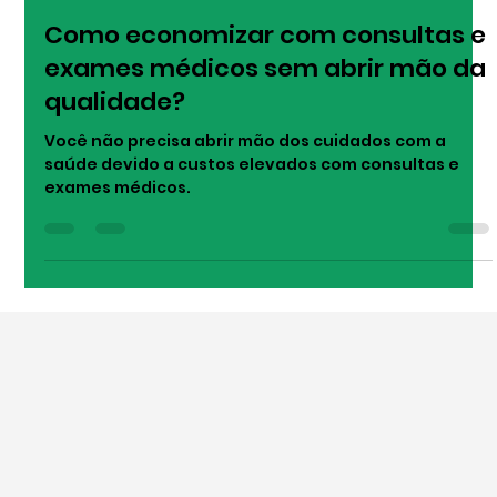
Allan Vieira
29 de jan. de 2025
1 min de leitura
Como economizar com consultas e
exames médicos sem abrir mão da
qualidade?
Você não precisa abrir mão dos cuidados com a
saúde devido a custos elevados com consultas e
exames médicos.