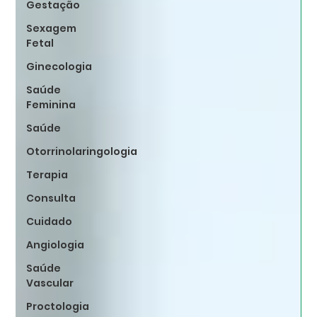
Gestação
Sexagem
Fetal
Ginecologia
Saúde
Feminina
Saúde
Otorrinolaringologia
Terapia
Consulta
Cuidado
Angiologia
Saúde
Vascular
Proctologia