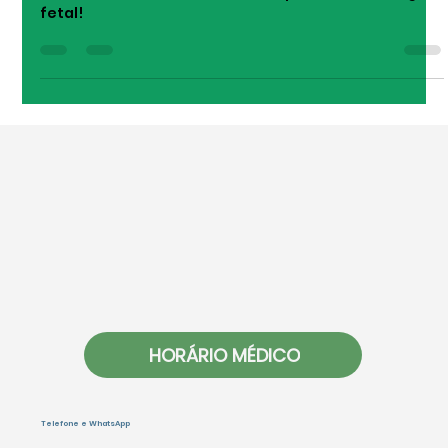
O que é a sexagem fetal e quando
fazer esse exame?
Menino ou menina? Descubra rápido com a sexagem
fetal!
HORÁRIO MÉDICO