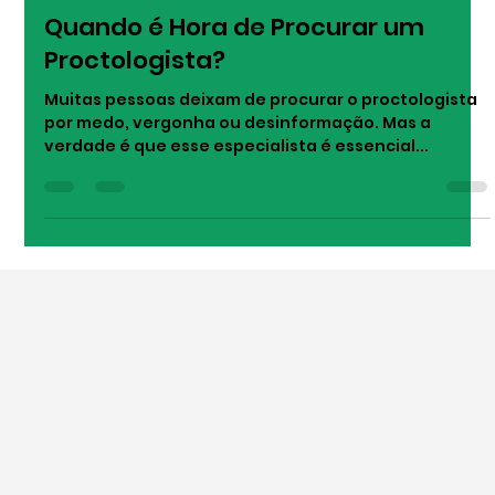
Rayana Brandão
7 de ago. de 2025
1 min de leitura
Quando é Hora de Procurar um
Proctologista?
Muitas pessoas deixam de procurar o proctologista
por medo, vergonha ou desinformação. Mas a
verdade é que esse especialista é essencial...