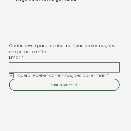
Blog
Política de Privacidade
Regulamento Cartão Fidelidade
Regulamento Amigo Indica
Cadastre-se para receber notícias e informações 
em primeira mão:
Email
*
Quero receber comunicações por e-mail.
*
Inscrever-se