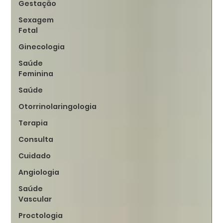
Gestação
Sexagem
Fetal
Ginecologia
Saúde
Feminina
Saúde
Otorrinolaringologia
Terapia
Consulta
Cuidado
Angiologia
Saúde
Vascular
Proctologia