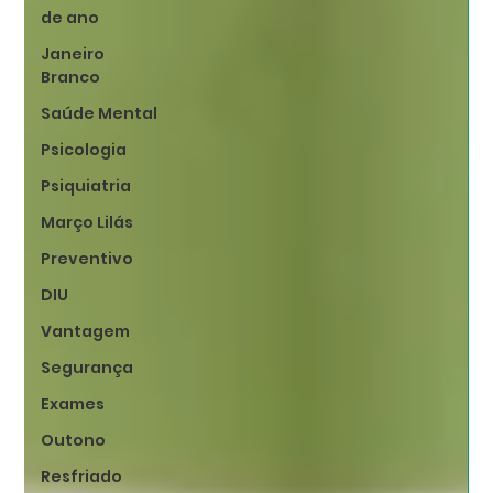
de ano
Janeiro
Branco
Saúde Mental
Psicologia
Psiquiatria
Março Lilás
Preventivo
DIU
Vantagem
Segurança
Exames
Outono
Resfriado