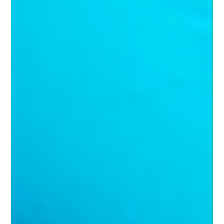
Por que ficamos mais doentes no outono? Durante o
outono, alguns fatores contribuem para o aumento
das doenças: • ar mais seco, que resseca vias
respirató