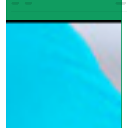
Rayana Brandão
7 de abr.
1 min de leitura
Outono e saúde: por que gripes,
alergias e crises respiratórias
aumentam nessa época?
Com a chegada do outono, é comum o aumento de
casos de gripes, resfriados, alergias e problemas
respiratórios. A queda de temperatura, o ar mais
seco e a maior permanência em ambientes
fechados favorecem a circulação de vírus e
agravamento de doenças respiratórias. Por isso,
esse período exige atenção redobrada com a saúde.