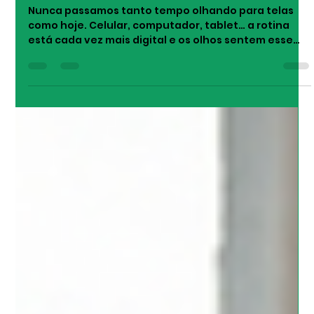
Rayana Brandão
7 de abr.
3 min de leitura
Saúde ocular em tempos digitais:
como proteger sua visão no dia a
dia
Nunca passamos tanto tempo olhando para telas
como hoje. Celular, computador, tablet… a rotina
está cada vez mais digital e os olhos sentem esse
impacto. O uso prolongado desses dispositivos pode
causar desconfortos e até problemas mais sérios ao
longo do tempo. Por isso, cuidar da saúde ocular
deixou de ser um detalhe e passou a ser uma
necessidade. Neste conteúdo, você vai entender os
principais impactos desse hábito, os sinais de alerta
e o que fazer para proteger sua visã