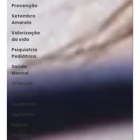
Prevenção
Setembro
Amarelo
Valorização
da vida
Psiquiatria
Pediátrica
Saúde
Mental
Crianças
Resultados
Qualidade
Agilidade
Rápido
Outubro