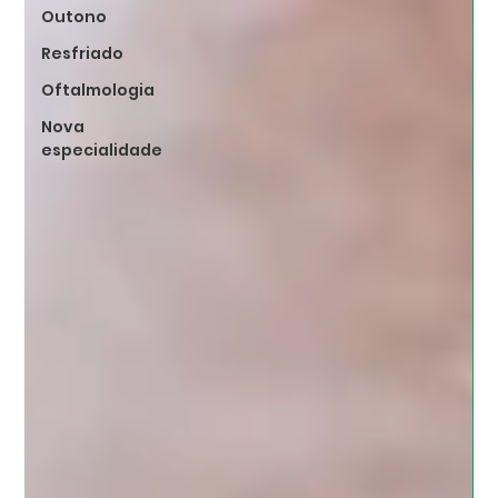
Outono
Resfriado
Oftalmologia
Nova
especialidade