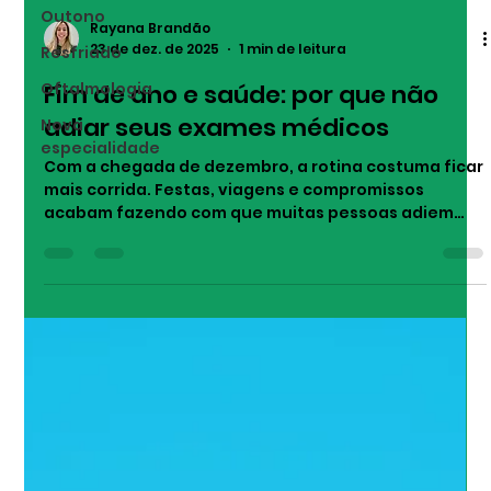
Outono
Resfriado
Oftalmologia
Rayana Brandão
Nova
23 de dez. de 2025
1 min de leitura
especialidade
Fim de ano e saúde: por que não
adiar seus exames médicos
Com a chegada de dezembro, a rotina costuma ficar
mais corrida. Festas, viagens e compromissos
acabam fazendo com que muitas pessoas adiem
cuidados importantes com a saúde, como consultas
e exames de rotina. No entanto, realizar exames
antes do fim do ano pode evitar preocupações
futuras e ajudar a iniciar o próximo ano com mais
tranquilidade. Avaliações preventivas permitem
identificar alterações ainda no início, facilitando o
tratamento e o acompanhamento adequado. Além
dis