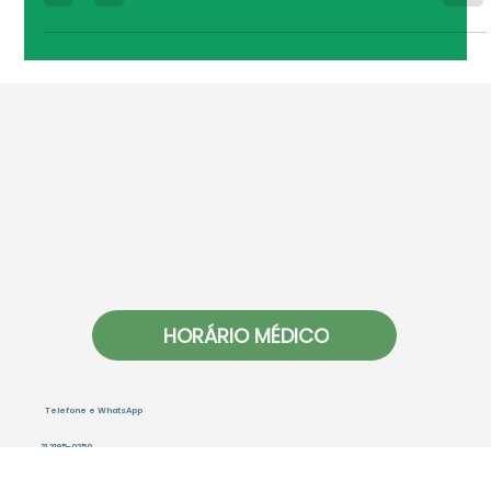
da saúde do homem deve ser um
hábito o ano todo
Cuidar da saúde também é um ato de coragem. O
Novembro Azul nasceu para alertar sobre o câncer
de próstata, mas seu propósito vai muito além disso.
A campanha convida os homens a olharem para si
com mais atenção e responsabilidade. Não apenas
uma vez por ano, mas em todos os meses. A
prevenção é o melhor tratamento Consultas
regulares com o urologista , cardiologista e clínico
geral ajudam a detectar precocemente doenças
silenciosas que, quando descobertas no início, têm
gr