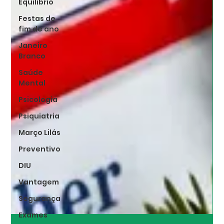
Equilibrio
Festas de
fim de ano
Janeiro
Branco
Saúde
Mental
Psicologia
Psiquiatria
Março Lilás
Preventivo
DIU
Vantagem
Segurança
Exames