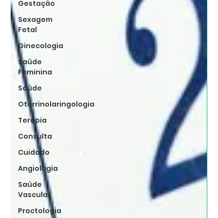
Gestação
Sexagem
Fetal
Ginecologia
Saúde
Feminina
Saúde
Otorrinolaringologia
Terapia
Consulta
Cuidado
Angiologia
Saúde
Vascular
Proctologia