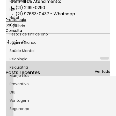
Diagnóstico
Central de Atendimento:
📞 (21) 2195-0250
HIV
📱 (21) 97683-0437 - Whatsapp
Natal
Proctologia
Saúde
Equilibrio
Consulta
Festas de fim de ano
Janeiro Branco
Saúde Mental
Psicologia
Psiquiatria
Ver tudo
Posts recentes
Março Lilás
Preventivo
DIU
Vantagem
Segurança