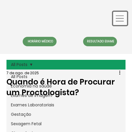
HORÁRIO MÉDICO
RESULTADO EXAME
All Posts
7 de ago. de 2025
All Posts
Quando é Hora de Procurar
Economia na saúde
um Proctologista?
Exames de Imagem
Exames Laboratoriais
Gestação
Sexagem Fetal