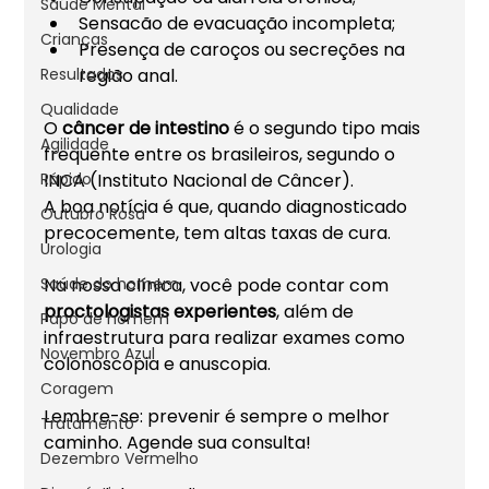
Saúde Mental
Sensacão de evacuação incompleta;
Crianças
Presença de caroços ou secreções na 
Resultados
região anal.
Qualidade
O 
câncer de intestino
 é o segundo tipo mais 
Agilidade
frequente entre os brasileiros, segundo o 
Rápido
INCA (Instituto Nacional de Câncer). 
A boa notícia é que, quando diagnosticado 
Outubro Rosa
precocemente, tem altas taxas de cura.
Urologia
Saúde do homem
Na nossa clínica, você pode contar com 
proctologistas experientes
, além de 
Papo de homem
infraestrutura para realizar exames como 
Novembro Azul
colonoscopia e anuscopia.
Coragem
Lembre-se: prevenir é sempre o melhor 
Tratamento
caminho. Agende sua consulta!
Dezembro Vermelho