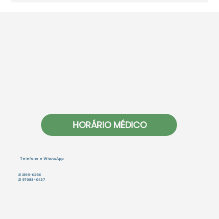
Outono e saúde: por que gripes,
alergias e crises respiratórias
aumentam nessa época?
HORÁRIO MÉDICO
Telefone e WhatsApp
21 2195-0250
21 97683-0437