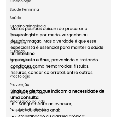
Ginecologia
Saúde Feminina
Saúde
Otorrinolaringologia
Muitas pessoas deixam de procurar o 
Terapia
proctologista por medo, vergonha ou 
desinformação. Mas a verdade é que esse 
Consulta
especialista é essencial para manter a saúde 
Cuidado
do 
intestino 
Angiologia
grosso, reto e ânus
, prevenindo e tratando 
condições como hemorroidas, fístulas, 
Saúde Vascular
físsuras, câncer colorretal, entre outras.
Proctologia
Prevenção
Sinais de alerta que indicam a necessidade de 
Setembro Amarelo
uma consulta:
Valorização da vida
Sangramento ao evacuar;
Psiquiatria Pediátrica
Dor ou coceira anal;
Constipação ou diarreia crônica;